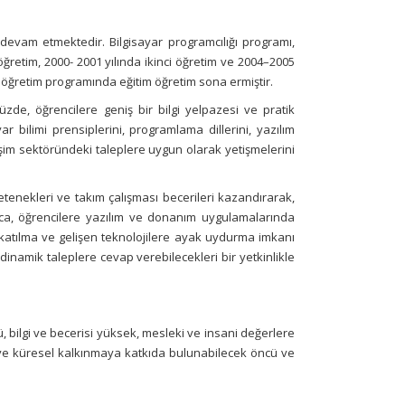
e devam etmektedir.
Bilgisayar programcılığı programı,
retim, 2000- 2001 yılında ikinci öğretim ve 2004–2005
 öğretim programında eğitim öğretim sona ermiştir.
üzde, öğrencilere geniş bir bilgi yelpazesi ve pratik
 bilimi prensiplerini, programlama dillerini, yazılım
işim sektöründeki taleplere uygun olarak yetişmelerini
tenekleri ve takım çalışması becerileri kazandırarak,
Ayrıca, öğrencilere yazılım ve donanım uygulamalarında
katılma ve gelişen teknolojilere ayak uydurma imkanı
dinamik taleplere cevap verebilecekleri bir yetkinlikle
 bilgi ve becerisi yüksek, mesleki ve insani değerlere
el ve küresel kalkınmaya katkıda bulunabilecek öncü ve