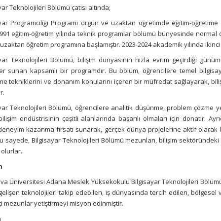
yar Teknolojileri Bölümü çatısı altında;
ayar Programcılığı Programı örgün ve uzaktan öğretimde eğitim-öğretim
991 eğitim-öğretim yılında teknik programlar bölümü bünyesinde normal öğ
 uzaktan öğretim programına başlamıştır. 2023-2024 akademik yılında ikinci
yar Teknolojileri Bölümü, bilişim dünyasının hızla evrim geçirdiği günüm
er sunan kapsamlı bir programdır. Bu bölüm, öğrencilere temel bilgisayar
rme tekniklerini ve donanım konularını içeren bir müfredat sağlayarak, bil
r.
yar Teknolojileri Bölümü, öğrencilere analitik düşünme, problem çözme ye
bilişim endüstrisinin çeşitli alanlarında başarılı olmaları için donatır. 
 deneyim kazanma fırsatı sunarak, gerçek dünya projelerine aktif olarak 
Bu sayede, Bilgisayar Teknolojileri Bölümü mezunları, bilişim sektöründeki 
olurlar.
n
a Üniversitesi Adana Meslek Yüksekokulu Bilgisayar Teknolojileri Bölümü,
gelişen teknolojileri takip edebilen, iş dünyasında tercih edilen, bölges
çi mezunlar yetiştirmeyi misyon edinmiştir.
n