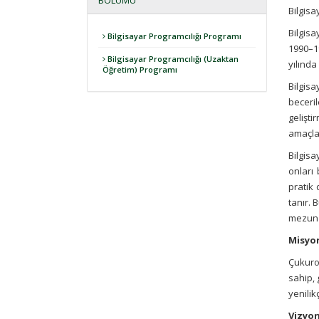
BÖLÜMÜ
Bilgisa
Bilgis
Bilgisayar Programcılığı Programı
1990–1
Bilgisayar Programcılığı (Uzaktan
yılında
Öğretim) Programı
Bilgisa
beceril
gelişti
amaçla
Bilgisa
onları 
pratik
tanır. 
mezun 
Misyo
Çukurov
sahip, 
yenilik
Vizyo