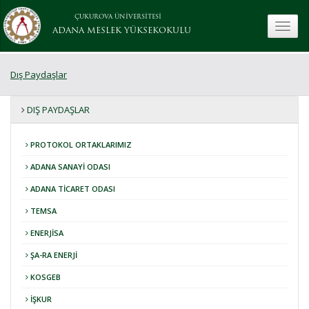
ÇUKUROVA ÜNİVERSİTESİ
toggle
ADANA MESLEK YÜKSEKOKULU
Dış Paydaşlar
DIŞ PAYDAŞLAR
PROTOKOL ORTAKLARIMIZ
ADANA SANAYİ ODASI
ADANA TİCARET ODASI
TEMSA
ENERJİSA
ŞA-RA ENERJİ
KOSGEB
İŞKUR