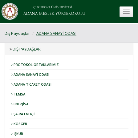
ÇUKUROVA ÜNİVERSİTESİ
toggle
ADANA MESLEK YÜKSEKOKULU
Dış Paydaşlar
ADANA SANAYİ ODASI
DIŞ PAYDAŞLAR
PROTOKOL ORTAKLARIMIZ
ADANA SANAYİ ODASI
ADANA TİCARET ODASI
TEMSA
ENERJİSA
ŞA-RA ENERJİ
KOSGEB
İŞKUR