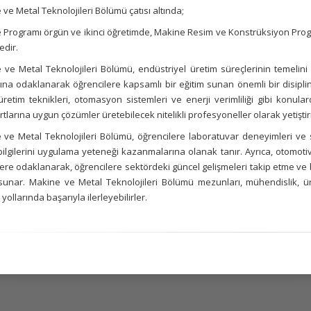
ve Metal Teknolojileri Bölümü çatısı altında;
 Programı örgün ve ikinci öğretimde, Makine Resim ve Konstrüksiyon Prog
edir.
 ve Metal Teknolojileri Bölümü, endüstriyel üretim süreçlerinin temelini
rına odaklanarak öğrencilere kapsamlı bir eğitim sunan önemli bir disipl
 üretim teknikleri, otomasyon sistemleri ve enerji verimliliği gibi konula
tlarına uygun çözümler üretebilecek nitelikli profesyoneller olarak yetişti
ve Metal Teknolojileri Bölümü, öğrencilere laboratuvar deneyimleri ve sa
bilgilerini uygulama yeteneği kazanmalarına olanak tanır. Ayrıca, otomotiv
lere odaklanarak, öğrencilere sektördeki güncel gelişmeleri takip etme ve 
ı sunar. Makine ve Metal Teknolojileri Bölümü mezunları, mühendislik, ür
 yollarında başarıyla ilerleyebilirler.