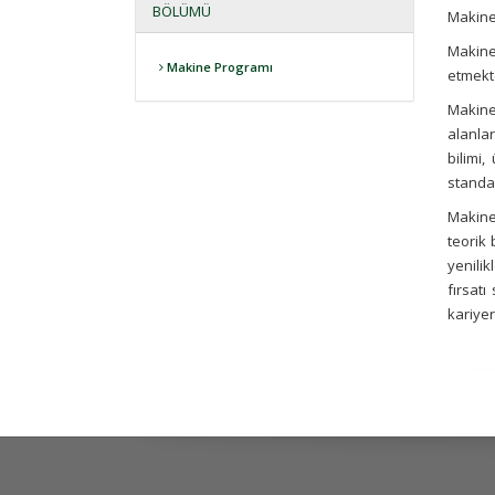
BÖLÜMÜ
Makine 
Makine
Makine Programı
etmekt
Makine
alanla
bilimi,
standar
Makine 
teorik 
yenilik
fırsat
kariyer