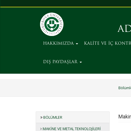
AD
HAKKIMIZDA
KALİTE VE İÇ KONT
DIŞ PAYDAŞLAR
Bölüml
Makin
BÖLÜMLER
MAKINE VE METAL TEKNOLOJILERI