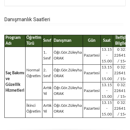
Danışmanlık Saatleri
Program
Öğretim
İletişim
Sınıf
Danışman
Gün
Saat
Adı
Türü
Bilgileri
13.15
0 322
1.
Öğr.Gör.Züleyha
Pazartesi
-
226416
Sınıf
ORAK
15.00
/ 154
13.15
0 322
Normal
2.
Öğr.Gör.Züleyha
Saç Bakımı
Pazartesi
-
226416
Öğretim
Sınıf
ORAK
ve
15.00
/ 154
Güzellik
13.15
0 322
Artık
Öğr.Gör.Züleyha
Hizmetleri
Pazartesi
-
226416
Yıl
ORAK
15.00
/ 154
13.15
0 322
İkinci
Artık
Öğr.Gör.Züleyha
Pazartesi
-
226416
Öğretim
Yıl
ORAK
15.00
/ 154