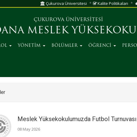
Çukurova Üniversitesi
Kalite Politikaları
ÇUKUROVA ÜNİVERSİTESİ
ANA MESLEK YÜKSEKOK
ROL
YÖNETİM
BÖLÜMLER
ÖĞRENCİ
PERS
ler
Meslek Yüksekokulumuzda Futbol Turnuvası 
08 May 2026