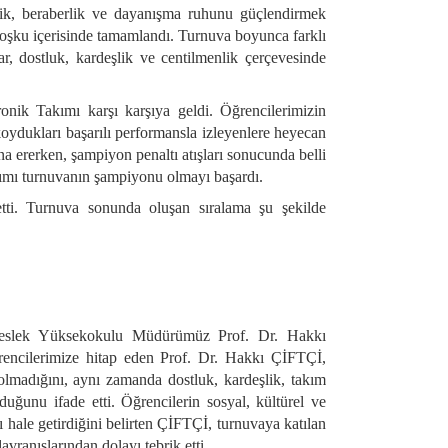
lik, beraberlik ve dayanışma ruhunu güçlendirmek
oşku içerisinde tamamlandı. Turnuva boyunca farklı
r, dostluk, kardeşlik ve centilmenlik çerçevesinde
ronik Takımı karşı karşıya geldi. Öğrencilerimizin
koydukları başarılı performansla izleyenlere heyecan
ona ererken, şampiyon penaltı atışları sonucunda belli
kımı turnuvanın şampiyonu olmayı başardı.
tti. Turnuva sonunda oluşan sıralama şu şekilde
 Meslek Yüksekokulu Müdürümüz Prof. Dr. Hakkı
ğrencilerimize hitap eden Prof. Dr. Hakkı ÇİFTÇİ,
 olmadığını, aynı zamanda dostluk, kardeşlik, takım
duğunu ifade etti. Öğrencilerin sosyal, kültürel ve
lı hale getirdiğini belirten ÇİFTÇİ, turnuvaya katılan
vranışlarından dolayı tebrik etti.