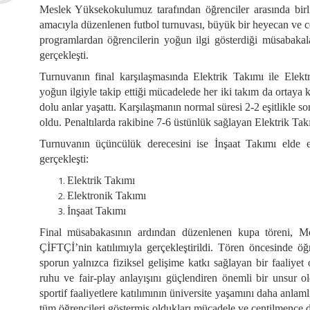
Meslek Yüksekokulumuz tarafından öğrenciler arasında bir
amacıyla düzenlenen futbol turnuvası, büyük bir heyecan ve c
programlardan öğrencilerin yoğun ilgi gösterdiği müsabakala
gerçekleşti.
Turnuvanın final karşılaşmasında Elektrik Takımı ile Elekt
yoğun ilgiyle takip ettiği mücadelede her iki takım da ortaya 
dolu anlar yaşattı. Karşılaşmanın normal süresi 2-2 eşitlikle s
oldu. Penaltılarda rakibine 7-6 üstünlük sağlayan Elektrik Ta
Turnuvanın üçüncülük derecesini ise İnşaat Takımı elde e
gerçekleşti:
Elektrik Takımı
Elektronik Takımı
İnşaat Takımı
Final müsabakasının ardından düzenlenen kupa töreni,
ÇİFTÇİ’nin katılımıyla gerçekleştirildi. Tören öncesinde ö
sporun yalnızca fiziksel gelişime katkı sağlayan bir faaliyet
ruhu ve fair-play anlayışını güçlendiren önemli bir unsur ol
sportif faaliyetlere katılımının üniversite yaşamını daha anlam
tüm öğrencileri göstermiş oldukları mücadele ve centilmence da