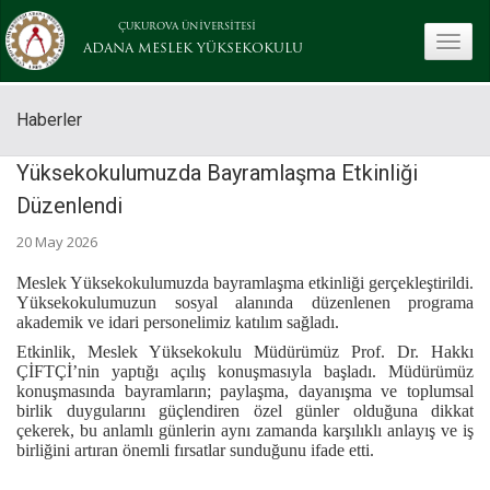
ÇUKUROVA ÜNİVERSİTESİ
toggle
ADANA MESLEK YÜKSEKOKULU
Haberler
Yüksekokulumuzda Bayramlaşma Etkinliği
Düzenlendi
20 May 2026
Meslek Yüksekokulumuzda bayramlaşma etkinliği gerçekleştirildi.
Yüksekokulumuzun sosyal alanında düzenlenen programa
akademik ve idari personelimiz katılım sağladı.
Etkinlik, Meslek Yüksekokulu Müdürümüz Prof. Dr. Hakkı
ÇİFTÇİ’nin yaptığı açılış konuşmasıyla başladı. Müdürümüz
konuşmasında bayramların; paylaşma, dayanışma ve toplumsal
birlik duygularını güçlendiren özel günler olduğuna dikkat
çekerek, bu anlamlı günlerin aynı zamanda karşılıklı anlayış ve iş
birliğini artıran önemli fırsatlar sunduğunu ifade etti.