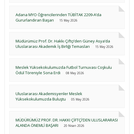
Adana MYO Öğrencilerinden TÜBİTAK 2209-A’da
Gururlandıran Başarı
15 May 2026
Müdürümüz Prof. Dr. Hakkı Çiftçi’den Güney Asya’da
Uluslararası Akademik İş Birliği Temasları
15 May 2026
Meslek Yüksekokulumuzda Futbol Turnuvası Coşkulu
Ödül Töreniyle Sona Erdi
08 May 2026
Uluslararası Akademisyenler Meslek
Yüksekokulumuzda Buluştu
05 May 2026
MÜDÜRÜMÜZ PROF. DR. HAKKI ÇİFTÇİ’DEN ULUSLARARASI
ALANDA ÖNEMLİ BAŞARI
20 Nisan 2026