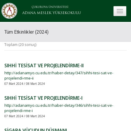
ÇUKUROVA ÜNİVERSİTESİ
toggle
ADANA MESLEK YÜKSEKOKULU
Tüm Etkinlikler (2024)
Toplam (20 sonuç)
SIHHİ TESİSAT VE PROJELENDİRME-II
http://adanamyo.cu.edu.tr/haber-detay/347/sihhi-tesi-sat-ve-
projelendi-rme-ii
07 Mart 2024 / 08 Mart 2024
SIHHİ TESİSAT VE PROJELENDİRME-I
http://adanamyo.cu.edu.tr/haber-detay/346/sihhi-tesi-sat-ve-
projelendi-rme-i
07 Mart 2024 / 08 Mart 2024
SİGARA VÜCUDUN DÜŞMANI