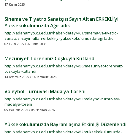
17 Kasım 2025
Sinema ve Tiyatro Sanatçısı Sayın Altan ERKEKLİ’yi
Yüksekokulumuzda Ağırladık
http://adanamyo.cu.edu.tr/haber-detay/461/sinema-ve-tiyatro-
sanatcisi-sayin-altan-erkekli-yi-yuksekokulumuzda-agirladik
02 Ekim 2025 / 02 Ekim 2035
Mezuniyet Törenimiz Coşkuyla Kutlandı
http://adanamyo.cu.edu.tr/haber-detay/456/mezuniyet-torenimiz-
coskuyla-kutlandi
14 Temmuz 2025 / 14 Temmuz 2026
Voleybol Turnuvası Madalya Töreni
http://adanamyo.cu.edu.tr/haber-detay/453/voleybol-turnuvasi-
madalya-toreni
05 Haziran 2025 / 05 Haziran 2026
Yüksekokulumuzda Bayramlaşma Etkinliği Düzenlendi
http://adanamyo.cu.edu.tr/haber-detay/452/yuksekokulumuzda-