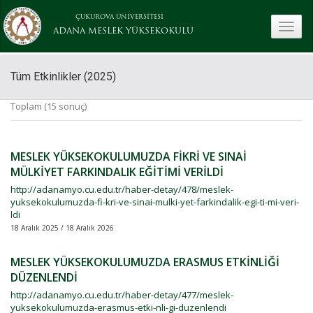
ÇUKUROVA ÜNİVERSİTESİ
toggle
ADANA MESLEK YÜKSEKOKULU
Tüm Etkinlikler (2025)
Toplam (15 sonuç)
MESLEK YÜKSEKOKULUMUZDA FİKRİ VE SINAİ
MÜLKİYET FARKINDALIK EĞİTİMİ VERİLDİ
http://adanamyo.cu.edu.tr/haber-detay/478/meslek-
yuksekokulumuzda-fi-kri-ve-sinai-mulki-yet-farkindalik-egi-ti-mi-veri-
ldi
18 Aralık 2025 / 18 Aralık 2026
MESLEK YÜKSEKOKULUMUZDA ERASMUS ETKİNLİĞİ
DÜZENLENDİ
http://adanamyo.cu.edu.tr/haber-detay/477/meslek-
yuksekokulumuzda-erasmus-etki-nli-gi-duzenlendi