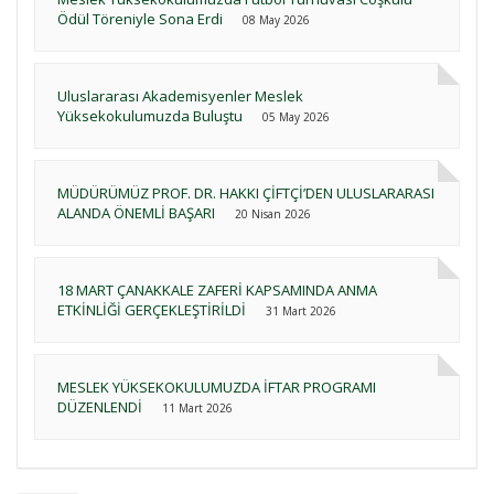
Ödül Töreniyle Sona Erdi
08 May 2026
Uluslararası Akademisyenler Meslek
Yüksekokulumuzda Buluştu
05 May 2026
MÜDÜRÜMÜZ PROF. DR. HAKKI ÇİFTÇİ’DEN ULUSLARARASI
ALANDA ÖNEMLİ BAŞARI
20 Nisan 2026
18 MART ÇANAKKALE ZAFERİ KAPSAMINDA ANMA
ETKİNLİĞİ GERÇEKLEŞTİRİLDİ
31 Mart 2026
MESLEK YÜKSEKOKULUMUZDA İFTAR PROGRAMI
DÜZENLENDİ
11 Mart 2026