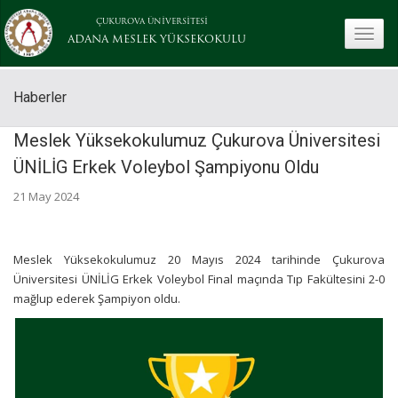
ÇUKUROVA ÜNİVERSİTESİ
toggle
ADANA MESLEK YÜKSEKOKULU
Haberler
Meslek Yüksekokulumuz Çukurova Üniversitesi
ÜNİLİG Erkek Voleybol Şampiyonu Oldu
21 May 2024
Meslek Yüksekokulumuz 20 Mayıs 2024 tarihinde Çukurova
Üniversitesi ÜNİLİG Erkek Voleybol Final maçında Tıp Fakültesini 2-0
mağlup ederek Şampiyon oldu.