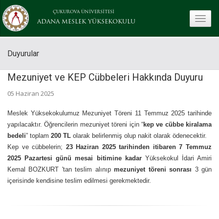
ÇUKUROVA ÜNİVERSİTESİ
toggle
ADANA MESLEK YÜKSEKOKULU
Duyurular
Mezuniyet ve KEP Cübbeleri Hakkında Duyuru
05 Haziran 2025
Meslek Yüksekokulumuz Mezuniyet Töreni 11 Temmuz 2025 tarihinde
yapılacaktır. Öğrencilerin mezuniyet töreni için “
kep ve cübbe kiralama
bedeli
” toplam
200 TL
olarak belirlenmiş olup nakit olarak ödenecektir.
Kep ve cübbelerin;
23 Haziran 2025 tarihinden itibaren 7 Temmuz
2025 Pazartesi günü mesai bitimine kadar
Yüksekokul İdari Amiri
Kemal BOZKURT 'tan teslim alınıp
mezuniyet töreni sonrası
3 gün
içerisinde kendisine teslim edilmesi gerekmektedir.